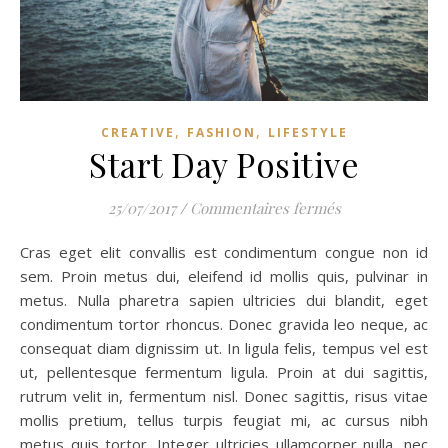
,
,
CREATIVE
FASHION
LIFESTYLE
Start Day Positive
sur Start Day Po
25/07/2017
/
Commentaires fermés
Cras eget elit convallis est condimentum congue non id
sem. Proin metus dui, eleifend id mollis quis, pulvinar in
metus. Nulla pharetra sapien ultricies dui blandit, eget
condimentum tortor rhoncus. Donec gravida leo neque, ac
consequat diam dignissim ut. In ligula felis, tempus vel est
ut, pellentesque fermentum ligula. Proin at dui sagittis,
rutrum velit in, fermentum nisl. Donec sagittis, risus vitae
mollis pretium, tellus turpis feugiat mi, ac cursus nibh
metus quis tortor. Integer ultricies ullamcorper nulla, nec