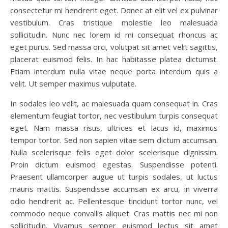
consectetur mi hendrerit eget. Donec at elit vel ex pulvinar
vestibulum. Cras tristique molestie leo malesuada
sollicitudin. Nunc nec lorem id mi consequat rhoncus ac
eget purus. Sed massa orci, volutpat sit amet velit sagittis,
placerat euismod felis. In hac habitasse platea dictumst.
Etiam interdum nulla vitae neque porta interdum quis a
velit. Ut semper maximus vulputate.
In sodales leo velit, ac malesuada quam consequat in. Cras
elementum feugiat tortor, nec vestibulum turpis consequat
eget. Nam massa risus, ultrices et lacus id, maximus
tempor tortor. Sed non sapien vitae sem dictum accumsan.
Nulla scelerisque felis eget dolor scelerisque dignissim.
Proin dictum euismod egestas. Suspendisse potenti.
Praesent ullamcorper augue ut turpis sodales, ut luctus
mauris mattis. Suspendisse accumsan ex arcu, in viverra
odio hendrerit ac. Pellentesque tincidunt tortor nunc, vel
commodo neque convallis aliquet. Cras mattis nec mi non
sollicitudin. Vivamus semper euismod lectus sit amet