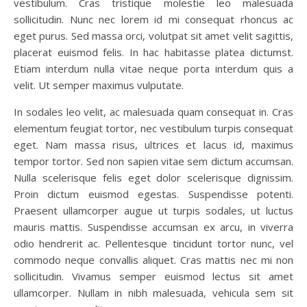
vestibulum. Cras tristique molestie leo malesuada
sollicitudin. Nunc nec lorem id mi consequat rhoncus ac
eget purus. Sed massa orci, volutpat sit amet velit sagittis,
placerat euismod felis. In hac habitasse platea dictumst.
Etiam interdum nulla vitae neque porta interdum quis a
velit. Ut semper maximus vulputate.
In sodales leo velit, ac malesuada quam consequat in. Cras
elementum feugiat tortor, nec vestibulum turpis consequat
eget. Nam massa risus, ultrices et lacus id, maximus
tempor tortor. Sed non sapien vitae sem dictum accumsan.
Nulla scelerisque felis eget dolor scelerisque dignissim.
Proin dictum euismod egestas. Suspendisse potenti.
Praesent ullamcorper augue ut turpis sodales, ut luctus
mauris mattis. Suspendisse accumsan ex arcu, in viverra
odio hendrerit ac. Pellentesque tincidunt tortor nunc, vel
commodo neque convallis aliquet. Cras mattis nec mi non
sollicitudin. Vivamus semper euismod lectus sit amet
ullamcorper. Nullam in nibh malesuada, vehicula sem sit