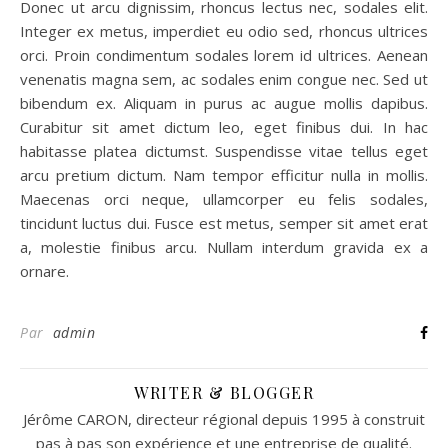
Donec ut arcu dignissim, rhoncus lectus nec, sodales elit.
Integer ex metus, imperdiet eu odio sed, rhoncus ultrices
orci. Proin condimentum sodales lorem id ultrices. Aenean
venenatis magna sem, ac sodales enim congue nec. Sed ut
bibendum ex. Aliquam in purus ac augue mollis dapibus.
Curabitur sit amet dictum leo, eget finibus dui. In hac
habitasse platea dictumst. Suspendisse vitae tellus eget
arcu pretium dictum. Nam tempor efficitur nulla in mollis.
Maecenas orci neque, ullamcorper eu felis sodales,
tincidunt luctus dui. Fusce est metus, semper sit amet erat
a, molestie finibus arcu. Nullam interdum gravida ex a
ornare.
Par
admin
WRITER & BLOGGER
Jérôme CARON, directeur régional depuis 1995 à construit
pas à pas son expérience et une entreprise de qualité.