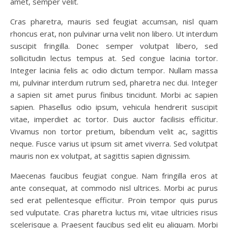
amet, semper velit.
Cras pharetra, mauris sed feugiat accumsan, nisl quam
rhoncus erat, non pulvinar urna velit non libero. Ut interdum
suscipit fringilla. Donec semper volutpat libero, sed
sollicitudin lectus tempus at. Sed congue lacinia tortor.
Integer lacinia felis ac odio dictum tempor. Nullam massa
mi, pulvinar interdum rutrum sed, pharetra nec dui. Integer
a sapien sit amet purus finibus tincidunt. Morbi ac sapien
sapien. Phasellus odio ipsum, vehicula hendrerit suscipit
vitae, imperdiet ac tortor. Duis auctor facilisis efficitur.
Vivamus non tortor pretium, bibendum velit ac, sagittis
neque. Fusce varius ut ipsum sit amet viverra. Sed volutpat
mauris non ex volutpat, at sagittis sapien dignissim.
Maecenas faucibus feugiat congue. Nam fringilla eros at
ante consequat, at commodo nisl ultrices. Morbi ac purus
sed erat pellentesque efficitur. Proin tempor quis purus
sed vulputate. Cras pharetra luctus mi, vitae ultricies risus
scelerisque a. Praesent faucibus sed elit eu aliquam. Morbi