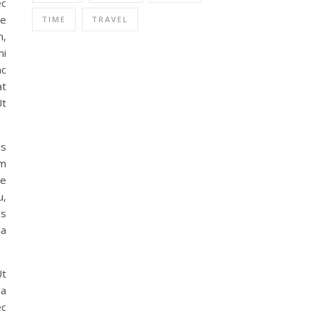
ec
ue
TIME
TRAVEL
m,
mi
nc
at
Ut
is
um
se
u,
is
la
Ut
ia
ec