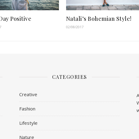
Day Positive
Natali’s Bohemian Style!
7
02/08/2017
CATEGORIES
Creative
A
W
Fashion
w
Lifestyle
Nature