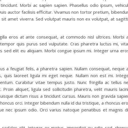
 tincidunt. Morbi ac sapien sapien. Phasellus odio ipsum, vehicu
Duis auctor facilisis efficitur. Vivamus non tortor pretium, bibend
m sit amet viverra. Sed volutpat mauris non ex volutpat, at sagitt
illa eros at ante consequat, at commodo nisl ultrices. Morbi 
 tempor quis purus sed vulputate. Cras pharetra luctus mi, vit
bus sed elit eu aliquam. Morbi congue ipsum mi. Integer urna ero
s a feugiat felis, a pharetra sapien. Nullam consequat, neque 
s, quis laoreet ligula mi eget neque. Nullam non est mi. Integ
tum. Curabitur vitae tempus justo. Nunc fringilla ac tellus n
roin aliquet, ligula sed sollicitudin pharetra, velit mauris lacin
uisque dictum risus a tincidunt cursus. Mauris non gravida sapie
honcus orci. Integer bibendum nulla id dui tristique, a rhoncus er
ue nec ipsum odio. Orci varius natoque penatibus et magnis d
, sodales elit. Integer ex metus, imperdiet eu odio sed, rhonc