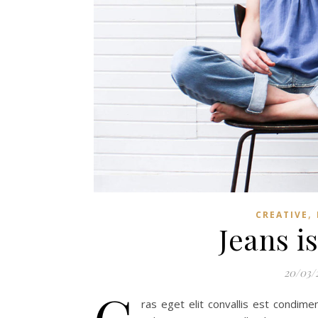
,
CREATIVE
Jeans i
20/03/
ras eget elit convallis est condime