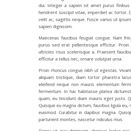
dui. Integer a sapien sit amet purus finibus
hendrerit suscipit vitae, imperdiet ac tortor. 
velit ac, sagittis neque. Fusce varius ut ipsu
sapien dignissim.
Maecenas faucibus feugiat congue. Nam fring
purus sed erat pellentesque efficitur. Proin
ultricies risus scelerisque a. Praesent fauci
efficitur a tellus nec, ornare volutpat urna.
Proin rhoncus congue nibh ut egestas. Vivamu
aliquam tristique, diam tortor pharetra lacu
eleifend neque non mauris elementum fermen
fermentum. In hac habitasse platea dictumst. P
quam, eu tincidunt diam mauris eget justo. Q
Quisque eu magna dictum, faucibus ligula eu, r
euismod. Curabitur in dapibus magna. Quisq
parturient montes, nascetur ridiculus mus.
Donec ut arcu dignissim, rhoncus lectus nec