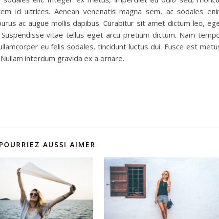
orem id ultrices. Aenean venenatis magna sem, ac sodales en
urus ac augue mollis dapibus. Curabitur sit amet dictum leo, eg
t. Suspendisse vitae tellus eget arcu pretium dictum. Nam temp
 ullamcorper eu felis sodales, tincidunt luctus dui. Fusce est metu
 Nullam interdum gravida ex a ornare.
POURRIEZ AUSSI AIMER