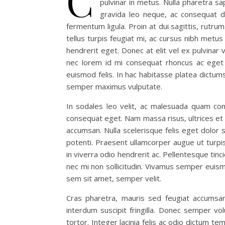
C
pulvinar in metus. Nulla pharetra s
gravida leo neque, ac consequat di
fermentum ligula. Proin at dui sagittis, rutrum
tellus turpis feugiat mi, ac cursus nibh metus 
hendrerit eget. Donec at elit vel ex pulvinar 
nec lorem id mi consequat rhoncus ac eget p
euismod felis. In hac habitasse platea dictums
semper maximus vulputate.
In sodales leo velit, ac malesuada quam con
consequat eget. Nam massa risus, ultrices et
accumsan. Nulla scelerisque felis eget dolor
potenti. Praesent ullamcorper augue ut turpi
in viverra odio hendrerit ac. Pellentesque tin
nec mi non sollicitudin. Vivamus semper euism
sem sit amet, semper velit.
Cras pharetra, mauris sed feugiat accumsan,
interdum suscipit fringilla. Donec semper vol
tortor. Integer lacinia felis ac odio dictum 