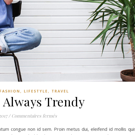
,
,
FASHION
LIFESTYLE
TRAVEL
s Always Trendy
sur Jeans is Always Trendy
2017
/
Commentaires fermés
ntum congue non id sem. Proin metus dui, eleifend id mollis qui