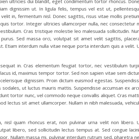
apien ultricies dui blandit, eget condimentum tortor rhoncus. Don
am dignissim ut. In ligula felis, tempus vel est ut, pellentesq
 velit in, fermentum nisl. Donec sagittis, risus vitae mollis pretiu
quis tortor. Integer ultricies ullamcorper nulla, nec consectetur 
vestibulum. Cras tristique molestie leo malesuada sollicitudin. Nu
urus. Sed massa orci, volutpat sit amet velit sagittis, placer
t. Etiam interdum nulla vitae neque porta interdum quis a velit. 
sequat in. Cras elementum feugiat tortor, nec vestibulum turp
 lacus id, maximus tempor tortor. Sed non sapien vitae sem dict
 scelerisque dignissim. Proin dictum euismod egestas. Suspendis
s sodales, ut luctus mauris mattis. Suspendisse accumsan ex arc
cidunt tortor nunc, vel commodo neque convallis aliquet. Cras matt
od lectus sit amet ullamcorper. Nullam in nibh malesuada, vehicu
 nisl quam rhoncus erat, non pulvinar urna velit non libero. 
utpat libero, sed sollicitudin lectus tempus at. Sed congue lacin
tempor. Nullam massa mi, pulvinar interdum rutrum sed, pharetra n